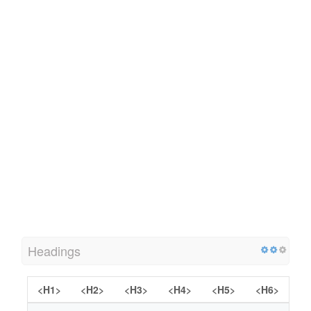
Headings
<H1>
<H2>
<H3>
<H4>
<H5>
<H6>