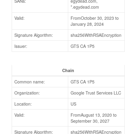
SANs:
egydead.com,
*.egydead.com
Valid:
FromOctober 30, 2023 to
January 28, 2024
Signature Algorithm:
sha256WithRSAEncryption
Issuer:
GTS CA 1P5
Chain
Common name:
GTS CA 1P5
Organization:
Google Trust Services LLC
Location:
US
Valid:
FromAugust 13, 2020 to
September 30, 2027
Signature Algorithm:
sha256WithRSAEncryption